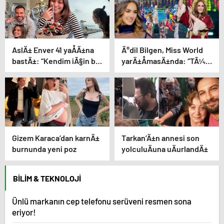
AslÄ± Enver 41 yaÅÄ±na
Ä°dil Bilgen, Miss World
bastÄ±: “Kendim iÃ§in bir
yarÄ±ÅmasÄ±nda: “TÃ¼rk
dileÄim yok”
bayraÄÄ±nÄ±
dalgalandÄ±rmak Ã§ok
Ã¶zeldi”
Gizem Karaca’dan karnÄ±
Tarkan’Ä±n annesi son
burnunda yeni poz
yolculuÄuna uÄurlandÄ±
BILIM & TEKNOLOJI
Ünlü markanın cep telefonu serüveni resmen sona
eriyor!