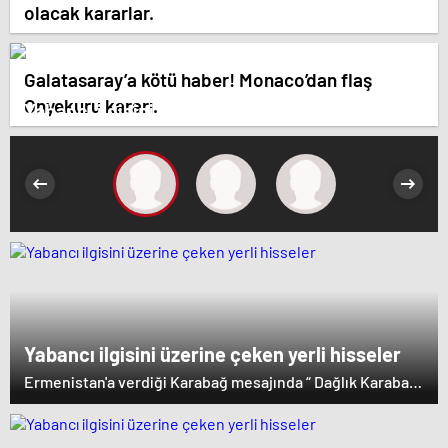
olacak kararlar.
Galatasaray’a kötü haber! Monaco’dan flaş
Onyekuru kararı.
Yabancı ilgisini üzerine çeken yerli hisseler
Yabancı ilgisini üzerine çeken yerli hisseler
Ermenistan'a verdiği Karabağ mesajında “ Dağlık Karabağ
ve çevresindeki bölgeler Azerbaycan Cumhuriyeti'nin
ayrılmaz bir parçasıdır” dedi. İstifa çağrılarını kabul
etmeyen Başbakan Paşinyan Dağlık karabağ'ın sözde