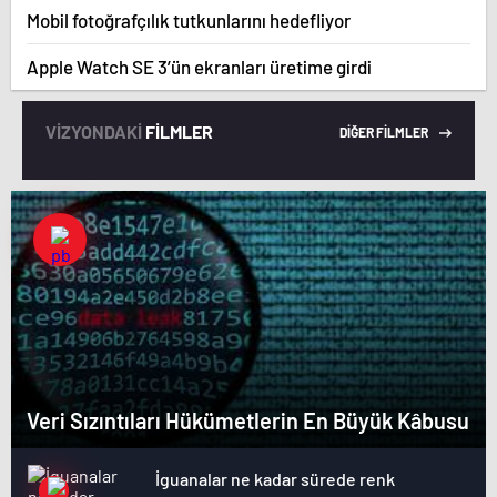
Mobil fotoğrafçılık tutkunlarını hedefliyor
Apple Watch SE 3’ün ekranları üretime girdi
VİZYONDAKİ
FİLMLER
DİĞER FİLMLER
Veri Sızıntıları Hükümetlerin En Büyük Kâbusu
İguanalar ne kadar sürede renk