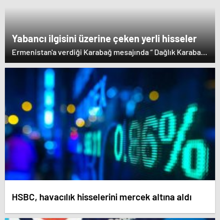
lideri Arayik Harutyunyan'la görüştü. Ermenistan'a verdiği
desteği saklamayan Fransa Cumhurbaşkanı Macron ise
dikkat çeken bir ziyaret gerçekleştirdi.
Yabancı ilgisini üzerine çeken yerli hisseler
Ermenistan'a verdiği Karabağ mesajında “ Dağlık Karabağ
ve çevresindeki bölgeler Azerbaycan Cumhuriyeti'nin
ayrılmaz bir parçasıdır” dedi. İstifa çağrılarını kabul
etmeyen Başbakan Paşinyan Dağlık karabağ'ın sözde
lideri Arayik Harutyunyan'la görüştü. Ermenistan'a verdiği
desteği saklamayan Fransa Cumhurbaşkanı Macron ise
dikkat çeken bir ziyaret gerçekleştirdi.
HSBC, havacılık hisselerini mercek altına aldı