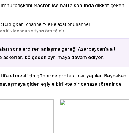
Cumhurbaşkanı Macron ise hafta sonunda dikkat çeken
RT5RFg&ab_channel=4KRelaxationChannel
da ki videonun altyazı örneğidir.
ları sona erdiren anlaşma gereği Azerbaycan’a ait
ve askerler, bölgeden ayrılmaya devam ediyor.
stifa etmesi için günlerce protestolar yapılan Başbakan
avaşmaya giden eşiyle birlikte bir cenaze töreninde