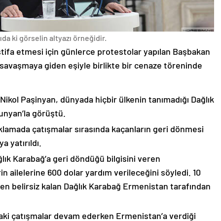
da ki görselin altyazı örneğidir.
stifa etmesi için günlerce protestolar yapılan Başbakan
avaşmaya giden eşiyle birlikte bir cenaze töreninde
 Nikol Paşinyan, dünyada hiçbir ülkenin tanımadığı Dağlık
unyan’la görüştü.
çıklamada çatışmalar sırasında kaçanların geri dönmesi
 yatırıldı.
lık Karabağ’a geri döndüğü bilgisini veren
n ailelerine 600 dolar yardım verileceğini söyledi. 10
n belirsiz kalan Dağlık Karabağ Ermenistan tarafından
ki çatışmalar devam ederken Ermenistan’a verdiği