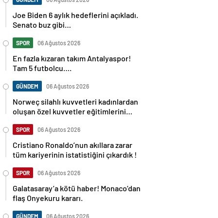
Joe Biden 6 aylık hedeflerini açıkladı.
Senato buz gibi…
SPOR
06 Ağustos 2026
En fazla kızaran takım Antalyaspor!
Tam 5 futbolcu….
GÜNDEM
06 Ağustos 2026
Norweç silahlı kuvvetleri kadınlardan
oluşan özel kuvvetler eğitimlerini
başlattı.
SPOR
06 Ağustos 2026
Cristiano Ronaldo’nun akıllara zarar
tüm kariyerinin istatistiğini çıkardık !
SPOR
06 Ağustos 2026
Galatasaray’a kötü haber! Monaco’dan
flaş Onyekuru kararı.
GÜNDEM
06 Ağustos 2026