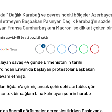
da “ Dağlık Karabağ ve çevresindeki bölgeler Azerbayca
abul etmeyen Başbakan Paşinyan Dağlık karabağ'ın sözde 
yan Fransa Cumhurbaşkanı Macron ise dikkat çeken bir z
0
News
şlayan savaş 44 günde Ermenistan’ın tarihi
ardından Erivan’da başlayan protestolar Başbakan
devam etmişti.
lan Ağdam’a girmiş ancak şehirdeki acı tablo, gün
deyse tek bir sağlam bina kalmayan şehrin harabe
’da önemli görüşmeler gerçekleştirirken Paşinyan’a