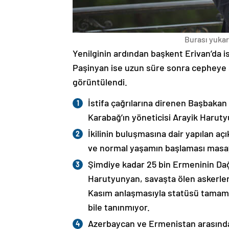
Burası yukarı
Yenilginin ardından başkent Erivan’da i
Paşinyan ise uzun süre sonra cepheye s
görüntülendi.
İstifa çağrılarına direnen Başbakan
Karabağ’ın yöneticisi Arayik Haruty
İkilinin buluşmasına dair yapılan a
ve normal yaşamın başlaması masaya
Şimdiye kadar 25 bin Ermeninin Dağ
Harutyunyan, savaşta ölen askerleri
Kasım anlaşmasıyla statüsü tamame
bile tanınmıyor.
Azerbaycan ve Ermenistan arasında