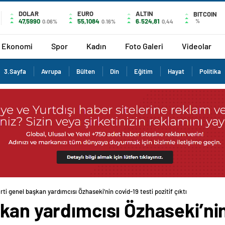
DOLAR
EURO
ALTIN
BITCOIN
47,5990
55,1084
6.524,81
%
0.06%
0.16%
0,44
Ekonomi
Spor
Kadın
Foto Galeri
Videolar
3.Sayfa
Avrupa
Bülten
Din
Eğitim
Hayat
Politika
ti genel başkan yardımcısı Özhaseki’nin covid-19 testi pozitif çıktı
kan yardımcısı Özhaseki’nin