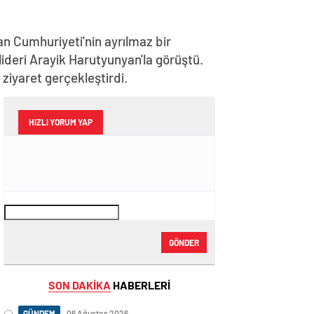
n Cumhuriyeti'nin ayrılmaz bir
lideri Arayik Harutyunyan'la görüştü.
iyaret gerçekleştirdi.
HIZLI YORUM YAP
GÖNDER
SON DAKİKA
HABERLERİ
GÜNDEM
06 Ağustos 2026