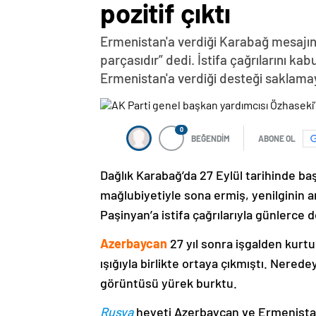
pozitif çıktı
Ermenistan'a verdiği Karabağ mesajın
parçasıdır” dedi. İstifa çağrılarını k
Ermenistan'a verdiği desteği saklama
0
BEĞENDİM
ABONE OL
Dağlık Karabağ’da 27 Eylül tarihinde ba
mağlubiyetiyle sona ermiş, yenilginin 
Paşinyan’a istifa çağrılarıyla günlerce 
Azerbaycan
27 yıl sonra işgalden kurtu
ışığıyla birlikte ortaya çıkmıştı. Nere
görüntüsü yürek burktu.
Rusya
heyeti Azerbaycan ve Ermenistan