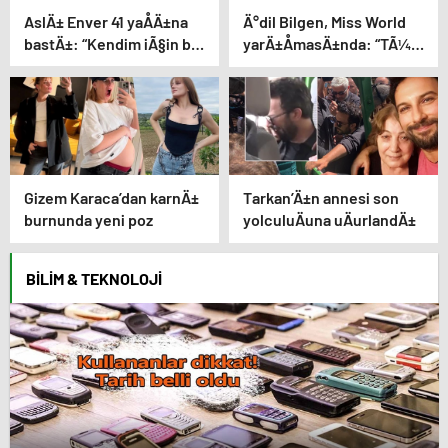
AslÄ± Enver 41 yaÅÄ±na
Ä°dil Bilgen, Miss World
bastÄ±: “Kendim iÃ§in bir
yarÄ±ÅmasÄ±nda: “TÃ¼rk
dileÄim yok”
bayraÄÄ±nÄ±
dalgalandÄ±rmak Ã§ok
Ã¶zeldi”
Gizem Karaca’dan karnÄ±
Tarkan’Ä±n annesi son
burnunda yeni poz
yolculuÄuna uÄurlandÄ±
BILIM & TEKNOLOJI