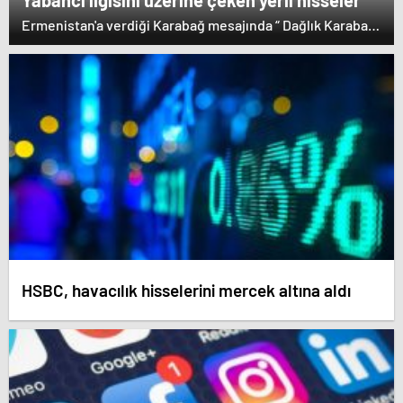
Yabancı ilgisini üzerine çeken yerli hisseler
Ermenistan'a verdiği Karabağ mesajında “ Dağlık Karabağ
ve çevresindeki bölgeler Azerbaycan Cumhuriyeti'nin
ayrılmaz bir parçasıdır” dedi. İstifa çağrılarını kabul
etmeyen Başbakan Paşinyan Dağlık karabağ'ın sözde
lideri Arayik Harutyunyan'la görüştü. Ermenistan'a verdiği
desteği saklamayan Fransa Cumhurbaşkanı Macron ise
dikkat çeken bir ziyaret gerçekleştirdi.
HSBC, havacılık hisselerini mercek altına aldı