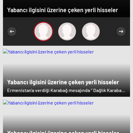
Yabancı ilgisini üzerine çeken yerli hisseler
Yabancı ilgisini üzerine çeken yerli hisseler
Ermenistan'a verdiği Karabağ mesajında “ Dağlık Karabağ
ve çevresindeki bölgeler Azerbaycan Cumhuriyeti'nin
ayrılmaz bir parçasıdır” dedi. İstifa çağrılarını kabul
etmeyen Başbakan Paşinyan Dağlık karabağ'ın sözde
lideri Arayik Harutyunyan'la görüştü. Ermenistan'a verdiği
desteği saklamayan Fransa Cumhurbaşkanı Macron ise
dikkat çeken bir ziyaret gerçekleştirdi.