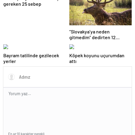
gereken 25 sebep
“Slovakya’ya neden
gitmedim” dedirten 12
fotoğraf
Bayram tatilinde gezilecek
Köpek koyunu uçurumdan
yerler
attı
En az 10 karakter gerekli