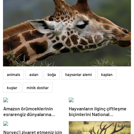
animals
aslan
boğa
hayvanlar alemi
kaplan
kuşlar
minik dostlar
Amazon örümceklerinin
Hayvanların ilginç çiftleşme
esrarengiz dünyalarına
biçimlerini National
gitmeye hazır olun.
Geographic görüntüledi.
Norveç’i ziyaret etmeniz için