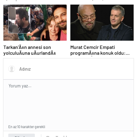
paylaÅÄ±mlarÄ±
Tarkan’Ä±n annesi son
Murat Cemcir Empati
yolculuÄuna uÄurlandÄ±
programÄ±na konuk oldu:
“Annem aÅÄ±k olduÄum ilk
kadÄ±n”
En az 10 karakter gerekli