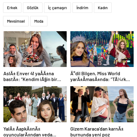
Erkek
Gözlük
İç çamaşırı
İndirim
Kadın
Mevsimsel
Moda
AslÄ± Enver 41 yaÅÄ±na
Ä°dil Bilgen, Miss World
bastÄ±: “Kendim iÃ§in bir
yarÄ±ÅmasÄ±nda: “TÃ¼rk
dileÄim yok”
bayraÄÄ±nÄ±
dalgalandÄ±rmak Ã§ok
Ã¶zeldi”
YalÄ± ÃapkÄ±nÄ±
Gizem Karaca’dan karnÄ±
oyuncularÄ±ndan veda
burnunda yeni poz