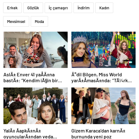
Erkek
Gözlük
İç çamaşırı
İndirim
Kadın
Mevsimsel
Moda
AslÄ± Enver 41 yaÅÄ±na
Ä°dil Bilgen, Miss World
bastÄ±: “Kendim iÃ§in bir
yarÄ±ÅmasÄ±nda: “TÃ¼rk
dileÄim yok”
bayraÄÄ±nÄ±
dalgalandÄ±rmak Ã§ok
Ã¶zeldi”
YalÄ± ÃapkÄ±nÄ±
Gizem Karaca’dan karnÄ±
oyuncularÄ±ndan veda
burnunda yeni poz