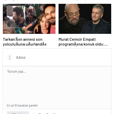
paylaÅÄ±mlarÄ±
Tarkan’Ä±n annesi son
Murat Cemcir Empati
yolculuÄuna uÄurlandÄ±
programÄ±na konuk oldu:
“Annem aÅÄ±k olduÄum ilk
kadÄ±n”
En az 10 karakter gerekli