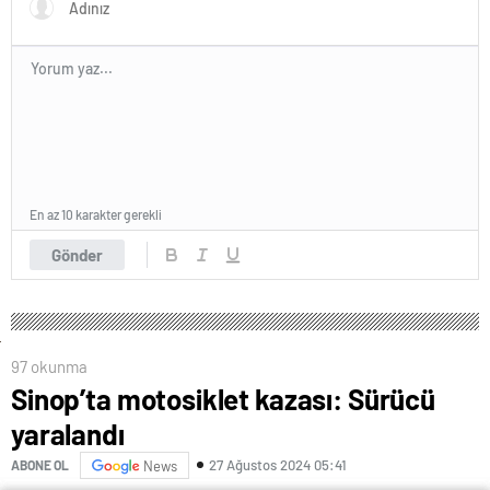
En az 10 karakter gerekli
Gönder
97 okunma
Sinop’ta motosiklet kazası: Sürücü
yaralandı
27 Ağustos 2024 05:41
ABONE OL
News