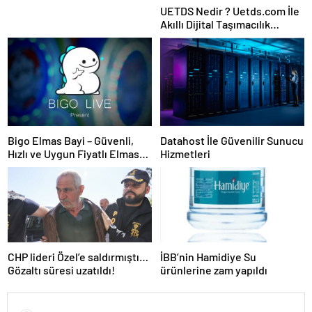
UETDS Nedir ? Uetds.com İle
Akıllı Dijital Taşımacılık
Yazılımı
Bigo Elmas Bayi – Güvenli,
Datahost İle Güvenilir Sunucu
Hızlı ve Uygun Fiyatlı Elmas
Hizmetleri
Satın Almanın Yeni Adresi
CHP lideri Özel’e saldırmıştı…
İBB’nin Hamidiye Su
Gözaltı süresi uzatıldı!
ürünlerine zam yapıldı