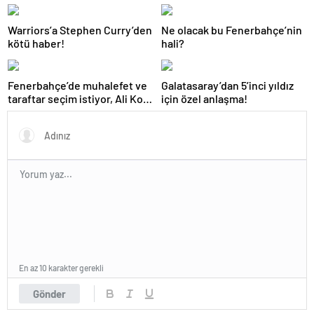
hasretine son vermek istiyor
Warriors’a Stephen Curry’den
Ne olacak bu Fenerbahçe’nin
kötü haber!
hali?
Fenerbahçe’de muhalefet ve
Galatasaray’dan 5’inci yıldız
taraftar seçim istiyor, Ali Koç
için özel anlaşma!
yönetimi kararını verdi
En az 10 karakter gerekli
Gönder