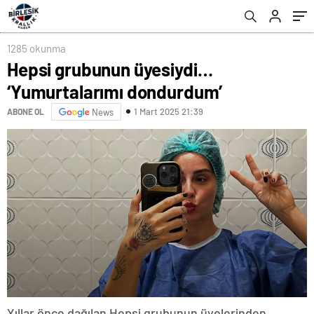
1285 okunma
Hepsi grubunun üyesiydi…
‘Yumurtalarımı dondurdum’
1 Mart 2025 21:39
ABONE OL
News
Yıllar önce dağılan Hepsi grubunun üyelerinden