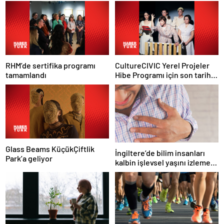
RHM’de sertifika programı
CultureCIVIC Yerel Projeler
tamamlandı
Hibe Programı için son tarih
20 Mayıs
Glass Beams KüçükÇiftlik
İngiltere’de bilim insanları
Park’a geliyor
kalbin işlevsel yaşını izlemek
için araç geliştirdi