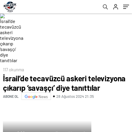
117 okunma
İsrail’de tecavüzcü askeri televizyona
çıkarıp ‘savaşçı’ diye tanıttılar
28 Ağustos 2024 21:35
ABONE OL
News