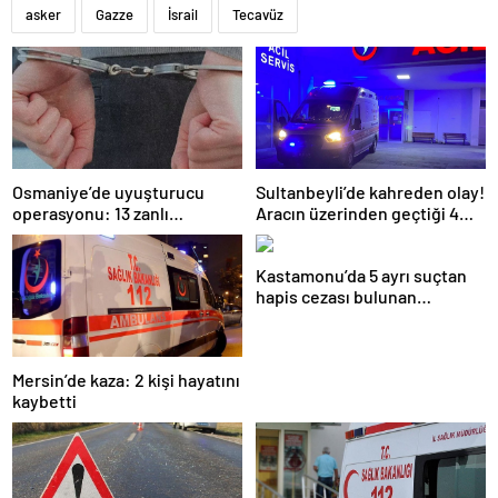
asker
Gazze
İsrail
Tecavüz
Osmaniye’de uyuşturucu
Sultanbeyli’de kahreden olay!
operasyonu: 13 zanlı
Aracın üzerinden geçtiği 4
tutuklandı
yaşındaki çocuk öldü
Kastamonu’da 5 ayrı suçtan
hapis cezası bulunan
hükümlü yakalandı
Mersin’de kaza: 2 kişi hayatını
kaybetti