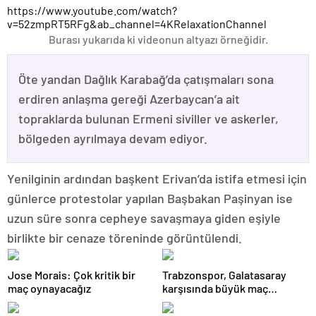
https://www.youtube.com/watch?
v=52zmpRT5RFg&ab_channel=4KRelaxationChannel
Burası yukarıda ki videonun altyazı örneğidir.
Öte yandan Dağlık Karabağ’da çatışmaları sona
erdiren anlaşma gereği Azerbaycan’a ait
topraklarda bulunan Ermeni siviller ve askerler,
bölgeden ayrılmaya devam ediyor.
Yenilginin ardından başkent Erivan’da istifa etmesi için
günlerce protestolar yapılan Başbakan Paşinyan ise
uzun süre sonra cepheye savaşmaya giden eşiyle
birlikte bir cenaze töreninde görüntülendi.
Jose Morais: Çok kritik bir
Trabzonspor, Galatasaray
maç oynayacağız
karşısında büyük maç
hasretine son vermek istiyor