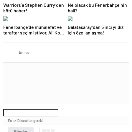
Warriors’a Stephen Curry’den
Ne olacak bu Fenerbahçe’nin
kötü haber!
hali?
Fenerbahçe’de muhalefet ve
Galatasaray’dan 5’inci yıldız
taraftar seçim istiyor, Ali Koç
için özel anlaşma!
yönetimi kararını verdi
En az 10 karakter gerekli
Gönder