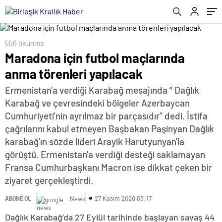
556 okunma
Maradona için futbol maçlarında
anma törenleri yapılacak
Ermenistan'a verdiği Karabağ mesajında “ Dağlık
Karabağ ve çevresindeki bölgeler Azerbaycan
Cumhuriyeti'nin ayrılmaz bir parçasıdır” dedi. İstifa
çağrılarını kabul etmeyen Başbakan Paşinyan Dağlık
karabağ'ın sözde lideri Arayik Harutyunyan'la
görüştü. Ermenistan'a verdiği desteği saklamayan
Fransa Cumhurbaşkanı Macron ise dikkat çeken bir
ziyaret gerçekleştirdi.
27 Kasım 2020 03:17
ABONE OL
News
Dağlık Karabağ’da 27 Eylül tarihinde başlayan savaş 44