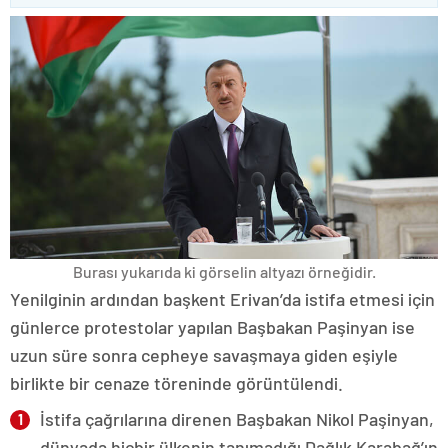
Burası yukarıda ki görselin altyazı örneğidir.
Yenilginin ardından başkent Erivan’da istifa etmesi için
günlerce protestolar yapılan Başbakan Paşinyan ise
uzun süre sonra cepheye savaşmaya giden eşiyle
birlikte bir cenaze töreninde görüntülendi.
İstifa çağrılarına direnen Başbakan Nikol Paşinyan,
dünyada hiçbir ülkenin tanımadığı Dağlık Karabağ’ın