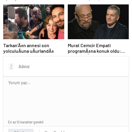
paylaÅÄ±mlarÄ±
Tarkan’Ä±n annesi son
Murat Cemcir Empati
yolculuÄuna uÄurlandÄ±
programÄ±na konuk oldu:
“Annem aÅÄ±k olduÄum ilk
kadÄ±n”
En az 10 karakter gerekli