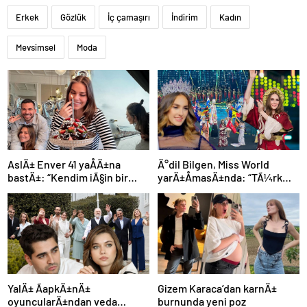
Erkek
Gözlük
İç çamaşırı
İndirim
Kadın
Mevsimsel
Moda
AslÄ± Enver 41 yaÅÄ±na
Ä°dil Bilgen, Miss World
bastÄ±: “Kendim iÃ§in bir
yarÄ±ÅmasÄ±nda: “TÃ¼rk
dileÄim yok”
bayraÄÄ±nÄ±
dalgalandÄ±rmak Ã§ok
Ã¶zeldi”
YalÄ± ÃapkÄ±nÄ±
Gizem Karaca’dan karnÄ±
oyuncularÄ±ndan veda
burnunda yeni poz