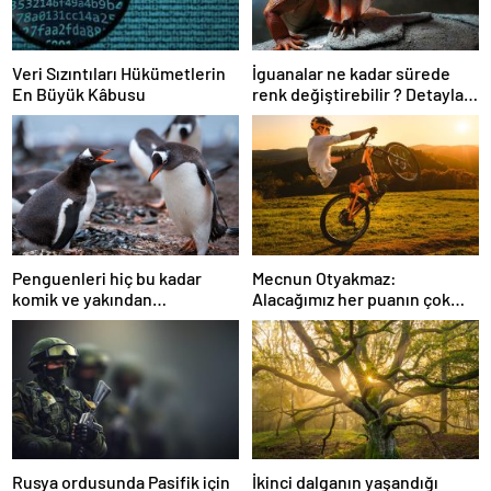
Veri Sızıntıları Hükümetlerin
İguanalar ne kadar sürede
En Büyük Kâbusu
renk değiştirebilir ? Detaylar
burada…
Penguenleri hiç bu kadar
Mecnun Otyakmaz:
komik ve yakından
Alacağımız her puanın çok
görmemiştiniz
önemi var
Rusya ordusunda Pasifik için
İkinci dalganın yaşandığı