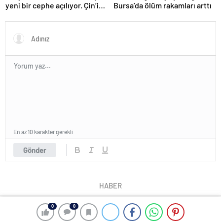
yeni bir cephe açılıyor. Çin’in
Bursa’da ölüm rakamları arttı
ilk tepkisi!
En az 10 karakter gerekli
Gönder
HABER
0
0