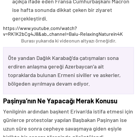
açıkça ifade eden Fransa Cumhurbaşkanı Macron
ise hafta sonunda dikkat çeken bir ziyaret
gerçekleştirdi.
https://www.youtube.com/watch?
v=RK1K2bCg4J8&ab_channel=Balu-RelaxingNaturein4K
Burası yukarıda ki videonun altyazı örneğidir.
Öte yandan Dağlık Karabağ’da çatışmaları sona
erdiren anlaşma gereği Azerbaycan’a ait
topraklarda bulunan Ermeni siviller ve askerler,
bölgeden ayrılmaya devam ediyor.
Paşinya’nın Ne Yapacağı Merak Konusu
Yenilginin ardından başkent Erivan’da istifa etmesi için
günlerce protestolar yapılan Başbakan Paşinyan ise
uzun süre sonra cepheye savaşmaya giden eşiyle
birlikte bir cenaze töreninde görüntülendi.