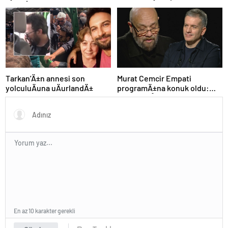
paylaÅÄ±mlarÄ±
Tarkan’Ä±n annesi son
Murat Cemcir Empati
yolculuÄuna uÄurlandÄ±
programÄ±na konuk oldu:
“Annem aÅÄ±k olduÄum ilk
kadÄ±n”
En az 10 karakter gerekli