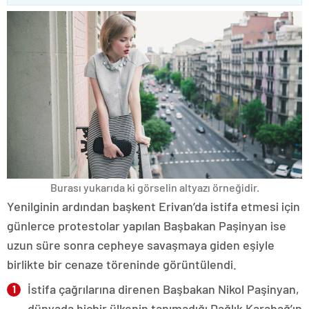
Burası yukarıda ki görselin altyazı örneğidir.
Yenilginin ardından başkent Erivan’da istifa etmesi için
günlerce protestolar yapılan Başbakan Paşinyan ise
uzun süre sonra cepheye savaşmaya giden eşiyle
birlikte bir cenaze töreninde görüntülendi.
İstifa çağrılarına direnen Başbakan Nikol Paşinyan,
dünyada hiçbir ülkenin tanımadığı Dağlık Karabağ’ın