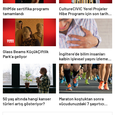
RHM’de sertifika programı
CultureCIVIC Yerel Projeler
tamamlandı
Hibe Programı için son tarih
20 Mayıs
Glass Beams KüçükÇiftlik
İngiltere’de bilim insanları
Park’a geliyor
kalbin işlevsel yaşını izlemek
için araç geliştirdi
50 yaş altında hangi kanser
Maraton koştuktan sonra
türleri artış gösteriyor?
vücudunuzdaki 7 şaşırtıcı
değişim