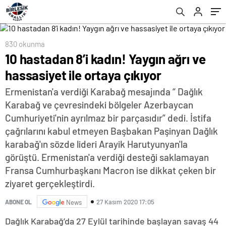
830 okunma
10 hastadan 8’i kadın! Yaygın ağrı ve
hassasiyet ile ortaya çıkıyor
Ermenistan'a verdiği Karabağ mesajında “ Dağlık
Karabağ ve çevresindeki bölgeler Azerbaycan
Cumhuriyeti'nin ayrılmaz bir parçasıdır” dedi. İstifa
çağrılarını kabul etmeyen Başbakan Paşinyan Dağlık
karabağ'ın sözde lideri Arayik Harutyunyan'la
görüştü. Ermenistan'a verdiği desteği saklamayan
Fransa Cumhurbaşkanı Macron ise dikkat çeken bir
ziyaret gerçekleştirdi.
27 Kasım 2020 17:05
ABONE OL
News
Dağlık Karabağ’da 27 Eylül tarihinde başlayan savaş 44