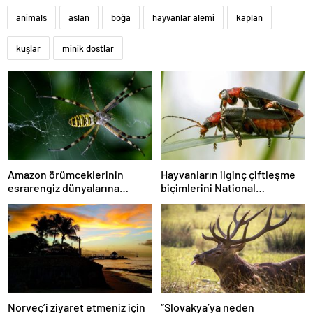
animals
aslan
boğa
hayvanlar alemi
kaplan
kuşlar
minik dostlar
Amazon örümceklerinin
Hayvanların ilginç çiftleşme
esrarengiz dünyalarına
biçimlerini National
gitmeye hazır olun.
Geographic görüntüledi.
Norveç’i ziyaret etmeniz için
“Slovakya’ya neden