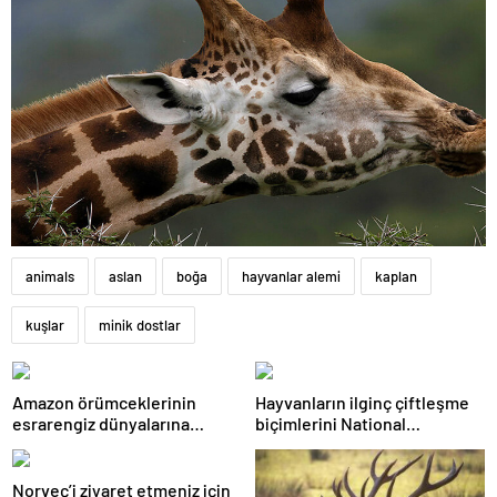
animals
aslan
boğa
hayvanlar alemi
kaplan
kuşlar
minik dostlar
Amazon örümceklerinin
Hayvanların ilginç çiftleşme
esrarengiz dünyalarına
biçimlerini National
gitmeye hazır olun.
Geographic görüntüledi.
Norveç’i ziyaret etmeniz için