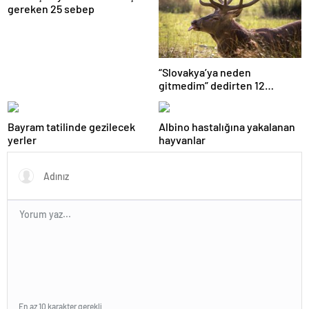
gereken 25 sebep
“Slovakya’ya neden
gitmedim” dedirten 12
fotoğraf
Bayram tatilinde gezilecek
Albino hastalığına yakalanan
yerler
hayvanlar
En az 10 karakter gerekli