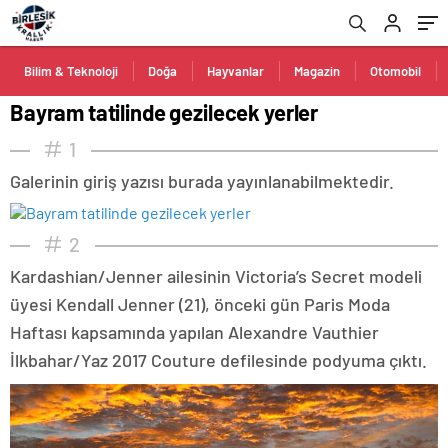
Bilim & Teknoloji
Doğa
Hayvanlar
Magazin
Otomobil
Bayram tatilinde gezilecek yerler
1
Galerinin giriş yazısı burada yayınlanabilmektedir.
2
Kardashian/Jenner ailesinin Victoria’s Secret modeli
üyesi Kendall Jenner (21), önceki gün Paris Moda
Haftası kapsamında yapılan Alexandre Vauthier
İlkbahar/Yaz 2017 Couture defilesinde podyuma çıktı.