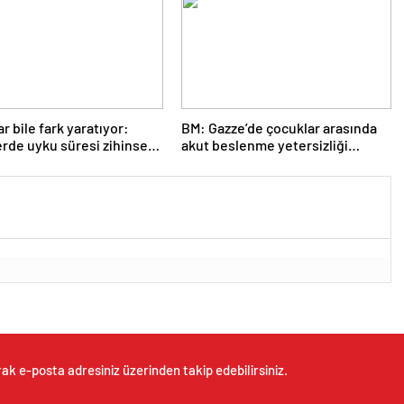
r bile fark yaratıyor:
BM: Gazze’de çocuklar arasında
rde uyku süresi zihinsel
akut beslenme yetersizliği
ansı etkiliyor
artıyor
ak e-posta adresiniz üzerinden takip edebilirsiniz.