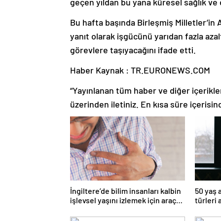
geçen yıldan bu yana küresel sağlık ve 
Bu hafta başında Birleşmiş Milletler’in 
yanıt olarak işgücünü yarıdan fazla aza
görevlere taşıyacağını ifade etti.
Haber Kaynak : TR.EURONEWS.COM
“Yayınlanan tüm haber ve diğer içerikler i
üzerinden iletiniz. En kısa süre içerisin
İngiltere’de bilim insanları kalbin
50 yaş 
işlevsel yaşını izlemek için araç
türleri 
geliştirdi