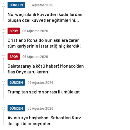
GÜNDEM
06 Ağustos 2026
Norweç silahlı kuvvetleri kadınlardan
oluşan özel kuvvetler eğitimlerini
başlattı.
SPOR
06 Ağustos 2026
Cristiano Ronaldo’nun akıllara zarar
tüm kariyerinin istatistiğini çıkardık !
SPOR
06 Ağustos 2026
Galatasaray’a kötü haber! Monaco’dan
flaş Onyekuru kararı.
GÜNDEM
06 Ağustos 2026
Trump’tan seçim sonrası ilk mülakat
GÜNDEM
06 Ağustos 2026
Avusturya başbakanı Sebastian Kurz
ile ilgili bilinmeyenler