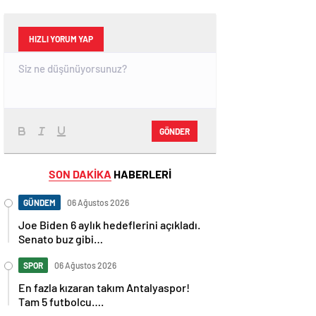
HIZLI YORUM YAP
GÖNDER
SON DAKİKA
HABERLERİ
GÜNDEM
06 Ağustos 2026
Joe Biden 6 aylık hedeflerini açıkladı.
Senato buz gibi…
SPOR
06 Ağustos 2026
En fazla kızaran takım Antalyaspor!
Tam 5 futbolcu….