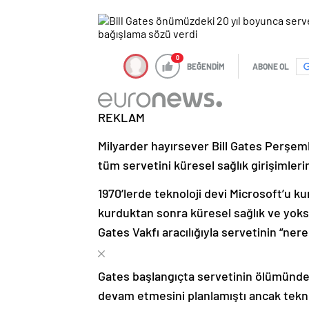
0
BEĞENDİM
ABONE OL
REKLAM
Milyarder hayırsever Bill Gates Perşe
tüm servetini küresel sağlık girişimleri
1970’lerde teknoloji devi Microsoft’u ku
kurduktan sonra küresel sağlık ve yoks
Gates Vakfı aracılığıyla servetinin “ner
Gates başlangıçta servetinin ölümünde
devam etmesini planlamıştı ancak teknolo