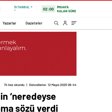
İMSAK'A
İSTANBUL
02:00
KALAN SÜRE
°
Yazarlar
Gazeteler
74 kez okundu
|
Güncelleme: 12 Mayıs 2025 09:44
nin ‘neredeyse
lama sözü verdi