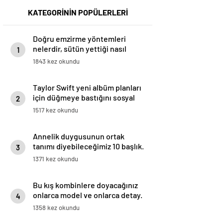
KATEGORİNİN POPÜLERLERİ
Doğru emzirme yöntemleri
nelerdir, sütün yettiği nasıl
1
anlaşılır?
1843 kez okundu
Taylor Swift yeni albüm planları
için düğmeye bastığını sosyal
2
medyadan duyurdu!
1517 kez okundu
Annelik duygusunun ortak
tanımı diyebileceğimiz 10 başlık.
3
1371 kez okundu
Bu kış kombinlere doyacağınız
onlarca model ve onlarca detay.
4
1358 kez okundu