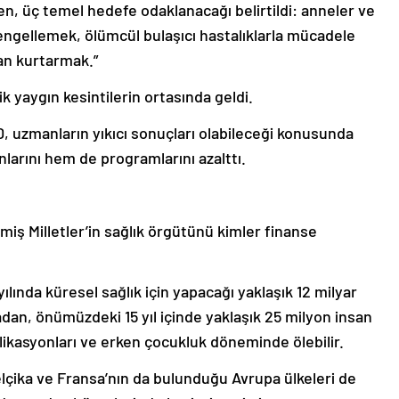
n, üç temel hedefe odaklanacağı belirtildi: anneler ve
engellemek, ölümcül bulaşıcı hastalıklarla mücadele
tan kurtarmak.”
k yaygın kesintilerin ortasında geldi.
, uzmanların yıkıcı sonuçları olabileceği konusunda
nlarını hem de programlarını azalttı.
iş Milletler’in sağlık örgütünü kimler finanse
ılında küresel sağlık için yapacağı yaklaşık 12 milyar
adan, önümüzdeki 15 yıl içinde yaklaşık 25 milyon insan
likasyonları ve erken çocukluk döneminde ölebilir.
Belçika ve Fransa’nın da bulunduğu Avrupa ülkeleri de