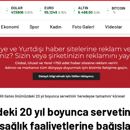
DOLAR
EURO
ALTIN
BITCOIN
47,5806
55,1249
6.498,50
%
0.01%
0.15%
0,04
Ekonomi
Spor
Kadın
Foto Galeri
Videolar
Bill Gates önümüzdeki 20 yıl boyunca servetinin ‘neredeyse tamamını’ küresel
eki 20 yıl boyunca serveti
sağlık faaliyetlerine bağış