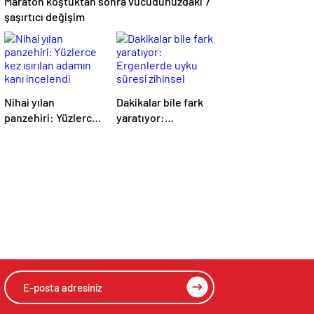
Maraton koştuktan sonra vücudunuzdaki 7
şaşırtıcı değişim
Nihai yılan
Dakikalar bile fark
panzehiri: Yüzlerce
yaratıyor:
kez ısırılan adamın
Ergenlerde uyku
kanı incelendi
süresi zihinsel
performansı
etkiliyor