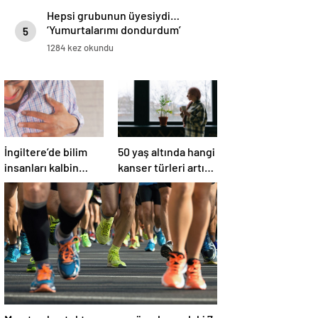
Hepsi grubunun üyesiydi…
‘Yumurtalarımı dondurdum’
5
1284 kez okundu
İngiltere’de bilim
50 yaş altında hangi
insanları kalbin
kanser türleri artış
işlevsel yaşını
gösteriyor?
izlemek için araç
geliştirdi