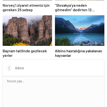
Norveç’i ziyaret etmeniz için
“Slovakya’ya neden
gereken 25 sebep
gitmedim” dedirten 12
fotoğraf
Bayram tatilinde gezilecek
Albino hastalığına yakalanan
yerler
hayvanlar