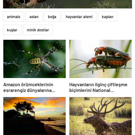
animals
aslan
boğa
hayvanlar alemi
kaplan
kuşlar
minik dostlar
Amazon örümceklerinin
Hayvanların ilginç çiftleşme
esrarengiz dünyalarına
biçimlerini National
gitmeye hazır olun.
Geographic görüntüledi.