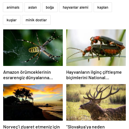
animals
aslan
boğa
hayvanlar alemi
kaplan
kuşlar
minik dostlar
Amazon örümceklerinin
Hayvanların ilginç çiftleşme
esrarengiz dünyalarına
biçimlerini National
gitmeye hazır olun.
Geographic görüntüledi.
Norveç’i ziyaret etmeniz için
“Slovakya’ya neden