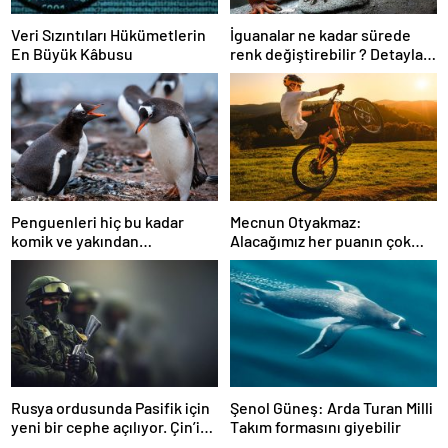
Veri Sızıntıları Hükümetlerin
İguanalar ne kadar sürede
En Büyük Kâbusu
renk değiştirebilir ? Detaylar
burada…
Penguenleri hiç bu kadar
Mecnun Otyakmaz:
komik ve yakından
Alacağımız her puanın çok
görmemiştiniz
önemi var
Rusya ordusunda Pasifik için
Şenol Güneş: Arda Turan Milli
yeni bir cephe açılıyor. Çin’in
Takım formasını giyebilir
ilk tepkisi!