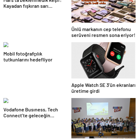
Kayadan fışkıran sarı
kristaller gizemli tarihe ışık
tutacak
Ünlü markanın cep telefonu
serüveni resmen sona eriyor!
Mobil fotoğrafçılık
tutkunlarını hedefliyor
Apple Watch SE 3’ün ekranları
üretime girdi
Vodafone Busıness, Tech
Connect’te geleceğin
teknoloji çözümlerini lanse
etti