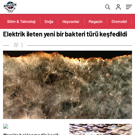
Bilim & Teknoloji
Doğa
Hayvanlar
Magazin
Otomobil
Elektrik ileten yeni bir bakteri türü keşfedildi
1
Mars’ta beklenmedik keşif: