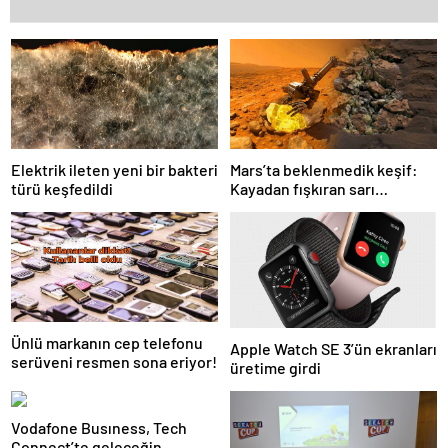
Elektrik ileten yeni bir bakteri
Mars’ta beklenmedik keşif:
türü keşfedildi
Kayadan fışkıran sarı
kristaller gizemli tarihe ışık
tutacak
Ünlü markanın cep telefonu
Apple Watch SE 3’ün ekranları
serüveni resmen sona eriyor!
üretime girdi
Vodafone Busıness, Tech
Connect’te geleceğin