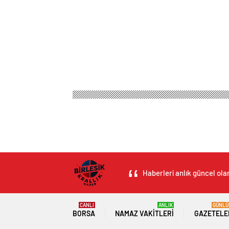
Birleşik Krallık Haber
Magazin
Aşk & Cinsellik
Erzincan Tanıtım G