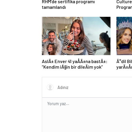
tamamlandı
Program
AslÄ± Enver 41 yaÅÄ±na bastÄ±:
Ä°dil B
“Kendim iÃ§in bir dileÄim yok”
yarÄ±Å
bayraÄ
Ã§ok Ã¶