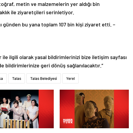
lık ile ziyaretçileri serinletiyor.
ı günden bu yana toplam 107 bin kişi ziyaret etti. –
le ilgili olarak yasal bildirimlerinizi bize iletişim sayfası
de bildirimlerinize geri dönüş sağlanılacaktır.”
ka
Talas
Talas Belediyesi
Yerel
CIVIC Yerel Projeler Hibe
Glass Beams KüçükÇiftlik Park’a