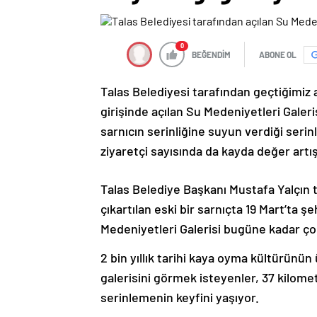
0
BEĞENDİM
ABONE OL
Talas Belediyesi tarafından geçtiğimiz 
girişinde açılan Su Medeniyetleri Galer
sarnıcın serinliğine suyun verdiği serin
ziyaretçi sayısında da kayda değer artı
Talas Belediye Başkanı Mustafa Yalçın 
çıkartılan eski bir sarnıçta 19 Mart’ta ş
Medeniyetleri Galerisi bugüne kadar çok
2 bin yıllık tarihi kaya oyma kültürünü
galerisini görmek isteyenler, 37 kilomet
serinlemenin keyfini yaşıyor.
İçerisinde suya dair çok sayıda obje, fo