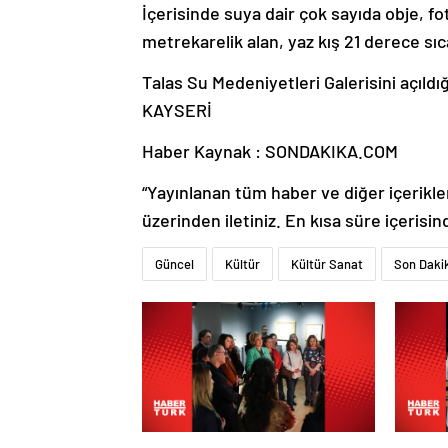
metrekarelik alan, yaz kış 21 derece sıcak
Talas Su Medeniyetleri Galerisini açıldığ
KAYSERİ
Haber Kaynak : SONDAKIKA.COM
“Yayınlanan tüm haber ve diğer içerikler i
üzerinden iletiniz. En kısa süre içerisin
Güncel
Kültür
Kültür Sanat
Son Daki
RHM’de sertifika programı
Culture