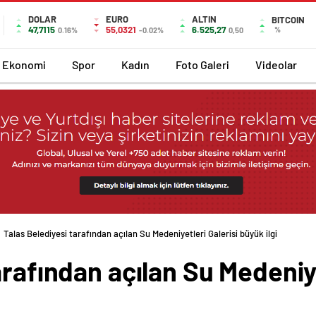
DOLAR
EURO
ALTIN
BITCOIN
47,7115
55,0321
6.525,27
%
0.16%
-0.02%
0,50
Ekonomi
Spor
Kadın
Foto Galeri
Videolar
Talas Belediyesi tarafından açılan Su Medeniyetleri Galerisi büyük ilgi görüyor
arafından açılan Su Medeniye