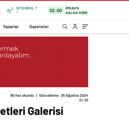
İMSAK'A
İSTANBUL
02:00
KALAN SÜRE
°
Yazarlar
Gazeteler
tleri Galerisi