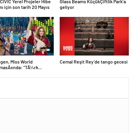
ı için son tarih 20 Mayıs
geliyor
ilgen, Miss World
Cemal Reşit Rey’de tango gecesi
masÄ±nda: “TÃ¼rk
Ä±nÄ± dalgalandÄ±rmak
zeldi”