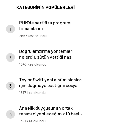
KATEGORİNİN POPÜLERLERİ
RHM’de sertifika programı
tamamlandı
1
2667 kez okundu
Doğru emzirme yöntemleri
nelerdir, sütün yettiği nasıl
2
anlaşılır?
1843 kez okundu
Taylor Swift yeni albüm planları
için düğmeye bastığını sosyal
3
medyadan duyurdu!
1517 kez okundu
Annelik duygusunun ortak
tanımı diyebileceğimiz 10 başlık.
4
1371 kez okundu