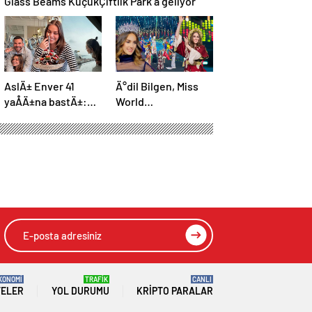
AslÄ± Enver 41
Ä°dil Bilgen, Miss
yaÅÄ±na bastÄ±:
World
“Kendim iÃ§in bir
yarÄ±ÅmasÄ±nda:
dileÄim yok”
“TÃ¼rk
bayraÄÄ±nÄ±
dalgalandÄ±rmak
Ã§ok Ã¶zeldi”
HIZLI YORUM YAP
GÖNDER