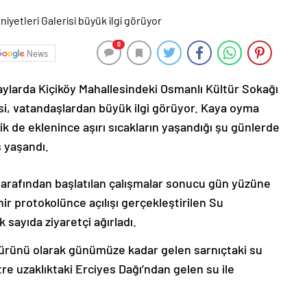
0
News
aylarda Kiçiköy Mahallesindeki Osmanlı Kültür Sokağı
isi, vatandaşlardan büyük ilgi görüyor. Kaya oyma
lik de eklenince aşırı sıcakların yaşandığı şu günlerde
ş yaşandı.
tarafından başlatılan çalışmalar sonucu gün yüzüne
ehir protokolünce açılışı gerçekleştirilen Su
 sayıda ziyaretçi ağırladı.
n ürünü olarak günümüze kadar gelen sarnıçtaki su
re uzaklıktaki Erciyes Dağı’ndan gelen su ile
toğraf, metin ve malzemelerin yer aldığı bin