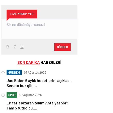
HIZLI YORUM YAP
GÖNDER
SON DAKİKA
HABERLERİ
GÜNDEM
07 Ağustos 2026
Joe Biden 6 aylık hedeflerini açıkladı.
Senato buz gibi…
SPOR
07 Ağustos 2026
En fazla kızaran takım Antalyaspor!
Tam 5 futbolcu….