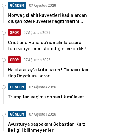
GÜNDEM
07 Ağustos 2026
Norweç silahlı kuvvetleri kadınlardan
oluşan özel kuvvetler eğitimlerini
başlattı.
SPOR
07 Ağustos 2026
Cristiano Ronaldo’nun akıllara zarar
tüm kariyerinin istatistiğini çıkardık !
SPOR
07 Ağustos 2026
Galatasaray’a kötü haber! Monaco’dan
flaş Onyekuru kararı.
GÜNDEM
07 Ağustos 2026
Trump’tan seçim sonrası ilk mülakat
GÜNDEM
07 Ağustos 2026
Avusturya başbakanı Sebastian Kurz
ile ilgili bilinmeyenler