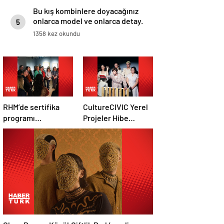
Bu kış kombinlere doyacağınız
onlarca model ve onlarca detay.
5
1358 kez okundu
RHM’de sertifika
CultureCIVIC Yerel
programı
Projeler Hibe
tamamlandı
Programı için son
tarih 20 Mayıs
Glass Beams KüçükÇiftlik Park’a geliyor