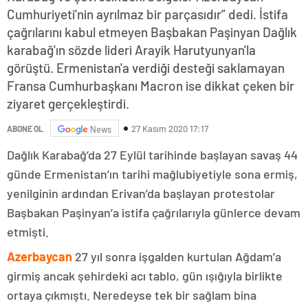
Cumhuriyeti'nin ayrılmaz bir parçasıdır” dedi. İstifa
çağrılarını kabul etmeyen Başbakan Paşinyan Dağlık
karabağ'ın sözde lideri Arayik Harutyunyan'la
görüştü. Ermenistan'a verdiği desteği saklamayan
Fransa Cumhurbaşkanı Macron ise dikkat çeken bir
ziyaret gerçekleştirdi.
27 Kasım 2020 17:17
ABONE OL
News
Dağlık Karabağ’da 27 Eylül tarihinde başlayan savaş 44
günde Ermenistan’ın tarihi mağlubiyetiyle sona ermiş,
yenilginin ardından Erivan’da başlayan protestolar
Başbakan Paşinyan’a istifa çağrılarıyla günlerce devam
etmişti.
Azerbaycan
27 yıl sonra işgalden kurtulan Ağdam’a
girmiş ancak şehirdeki acı tablo, gün ışığıyla birlikte
ortaya çıkmıştı. Neredeyse tek bir sağlam bina