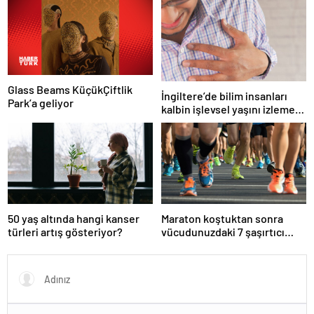
Glass Beams KüçükÇiftlik
İngiltere’de bilim insanları
Park’a geliyor
kalbin işlevsel yaşını izlemek
için araç geliştirdi
50 yaş altında hangi kanser
Maraton koştuktan sonra
türleri artış gösteriyor?
vücudunuzdaki 7 şaşırtıcı
değişim