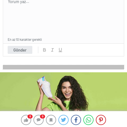
En az 10 karakter gerekli
Gönder
0
0
0
0