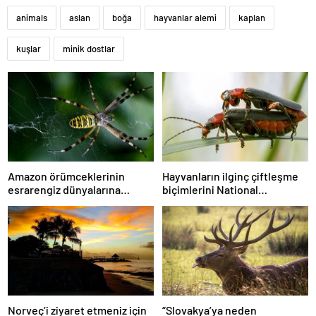
animals
aslan
boğa
hayvanlar alemi
kaplan
kuşlar
minik dostlar
Amazon örümceklerinin
Hayvanların ilginç çiftleşme
esrarengiz dünyalarına
biçimlerini National
gitmeye hazır olun.
Geographic görüntüledi.
Norveç’i ziyaret etmeniz için
“Slovakya’ya neden